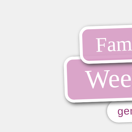
Fami
Wee
ge